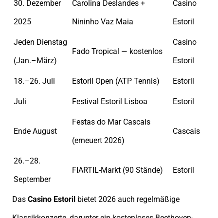
30. Dezember
Carolina Deslandes +
Casino
2025
Nininho Vaz Maia
Estoril
Jeden Dienstag
Casino
Fado Tropical — kostenlos
(Jan.–März)
Estoril
18.–26. Juli
Estoril Open (ATP Tennis)
Estoril
Juli
Festival Estoril Lisboa
Estoril
Festas do Mar Cascais
Ende August
Cascais
(erneuert 2026)
26.–28.
FIARTIL-Markt (90 Stände)
Estoril
September
Das
Casino Estoril
bietet 2026 auch regelmäßige
Klassikkonzerte, darunter ein kostenloses Beethoven-