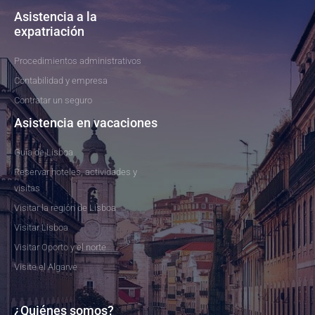
Asistencia a la
expatriación
Procedimientos administrativos
Contabilidad y empresa
Contratar un seguro
Asistencia en vacaciones
Guía de Lisboa
Reservar hoteles, actividades y
visitas
Visitar la región de Lisboa
Visitar Lisboa
Visitar Oporto y el norte
Visite el Algarve
¿Quiénes somos?