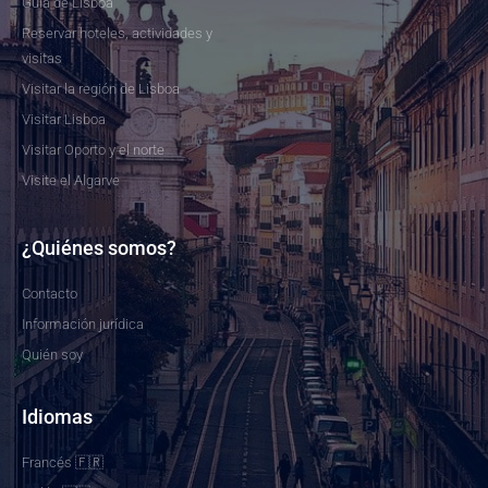
Guía de Lisboa
Reservar hoteles, actividades y
visitas
Visitar la región de Lisboa
Visitar Lisboa
Visitar Oporto y el norte
Visite el Algarve
¿Quiénes somos?
Contacto
Información jurídica
Quién soy
Idiomas
Francés 🇫🇷