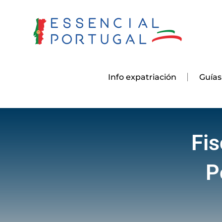
Skip
to
content
Info expatriación
Guías
Fis
P