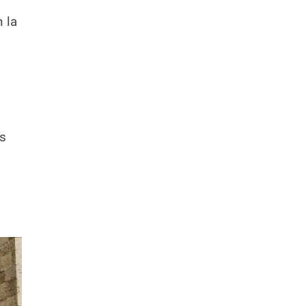
 la
as