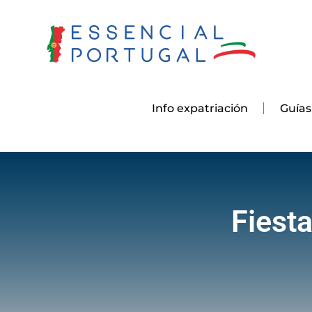
Skip
to
content
Info expatriación
Guías
Fiest