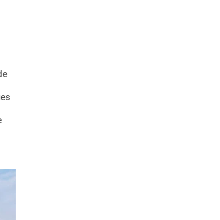
de
ues
e