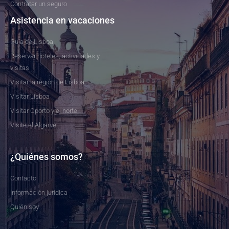
Contratar un seguro
Asistencia en vacaciones
Guía de Lisboa
Reservar hoteles, actividades y
visitas
Visitar la región de Lisboa
Visitar Lisboa
Visitar Oporto y el norte
Visite el Algarve
¿Quiénes somos?
Contacto
Información jurídica
Quién soy