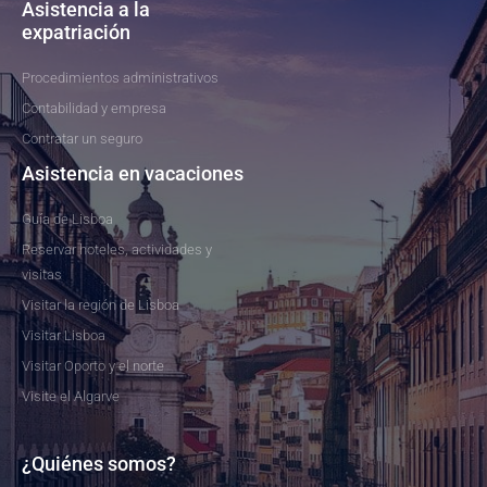
Asistencia a la
expatriación
Procedimientos administrativos
Contabilidad y empresa
Contratar un seguro
Asistencia en vacaciones
Guía de Lisboa
Reservar hoteles, actividades y
visitas
Visitar la región de Lisboa
Visitar Lisboa
Visitar Oporto y el norte
Visite el Algarve
¿Quiénes somos?