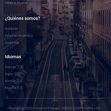
Visite el Algarve
¿Quiénes somos?
Contacto
Información jurídica
Quién soy
Idiomas
Francés 🇫🇷
Inglés 🇬🇧
Alemán 🇩🇪
Español 🇪🇸
Copyright @ 2025- Essencial Portugal - BESEEO, UNIPESSOAL LDA