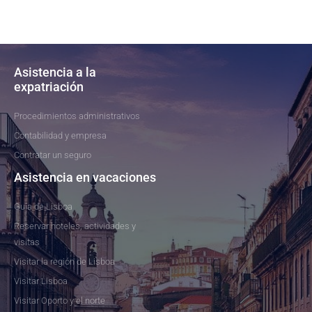
Asistencia a la
expatriación
Procedimientos administrativos
Contabilidad y empresa
Contratar un seguro
Asistencia en vacaciones
Guía de Lisboa
Reservar hoteles, actividades y
visitas
Visitar la región de Lisboa
Visitar Lisboa
Visitar Oporto y el norte