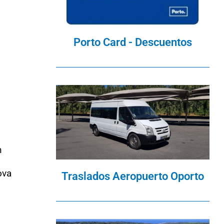
Porto Card - Descuentos
n
ova
Traslados Aeropuerto Oporto