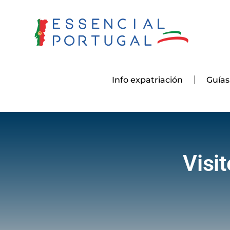
Skip
to
content
Info expatriación
Guías
Visi