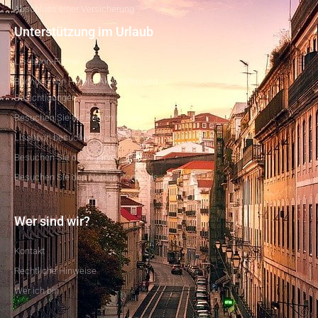
Abschluss einer Versicherung
Unterstützung im Urlaub
Lissabon-Führer
Buchung von Hotels, Aktivitäten und
Besichtigungen
Besuchen Sie die Region Lissabon
Lissabon besuchen
Besuchen Sie die Algarve
Besuchen Sie den Norden Portugals
Wer sind wir?
Kontakt
Rechtliche Hinweise
Wer ich bin