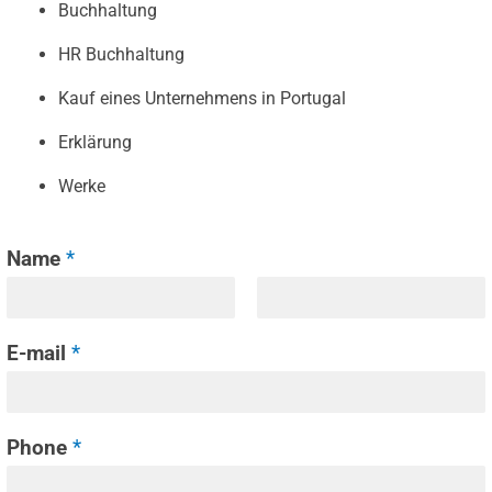
Buchhaltung
HR Buchhaltung
Kauf eines Unternehmens in Portugal
Erklärung
Werke
Name
*
F
L
i
a
E-mail
*
r
s
s
t
t
Phone
*