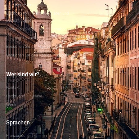
Lissabon-Führer
Buchung von Hotels, Aktivitäten und
Besichtigungen
Besuchen Sie die Region Lissabon
Lissabon besuchen
Besuchen Sie die Algarve
Besuchen Sie den Norden Portugals
Wer sind wir?
Kontakt
Rechtliche Hinweise
Wer ich bin
Sprachen
Französisch 🇫🇷