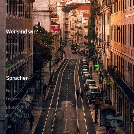
Besuchen Sie die Algarve
Besuchen Sie den Norden Portugals
Wer sind wir?
Kontakt
Rechtliche Hinweise
Wer ich bin
Sprachen
Französisch 🇫🇷
Englische 🇬🇧
Deutsch 🇩🇪
Spanisch 🇪🇸