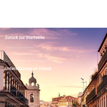
Zurück zur Startseite
Verwaltungsverfahren
Buchhaltung und Wirtschaft
Abschluss einer Versicherung
Unterstützung im Urlaub
Lissabon-Führer
Buchung von Hotels, Aktivitäten und
Besichtigungen
Besuchen Sie die Region Lissabon
Lissabon besuchen