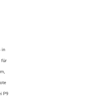
 in
 für
am,
ote
ei P9