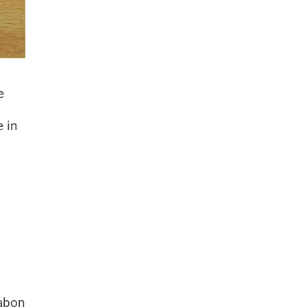
e
 in
sabon