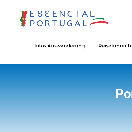
Skip
to
content
Infos Auswanderung
Reiseführer f
Po