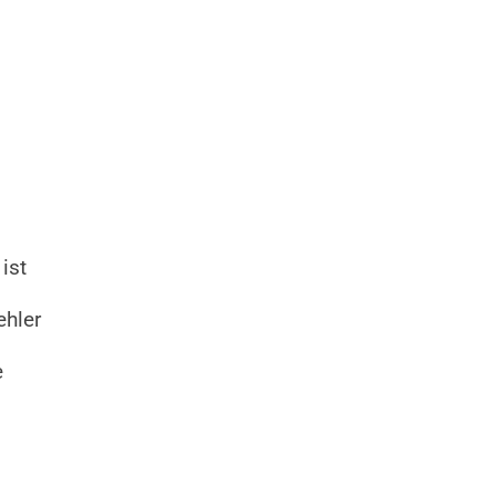
ist
ehler
e