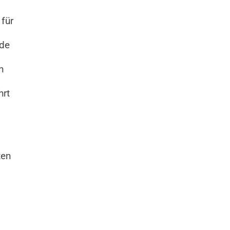
 für
rde
n
hrt
ten