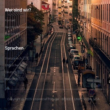
Wer sind wir?
Kontakt
Rechtliche Hinweise
Wer ich bin
Sprachen
Französisch 🇫🇷
Englische 🇬🇧
Deutsch 🇩🇪
Spanisch 🇪🇸
Copyright @ 2025- Essencial Portugal - BESEEO, UNIPESSOAL LDA