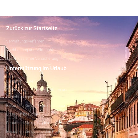
Zurück zur Startseite
Verwaltungsverfahren
Buchhaltung und Wirtschaft
Abschluss einer Versicherung
Unterstützung im Urlaub
Lissabon-Führer
Buchung von Hotels, Aktivitäten und
Besichtigungen
Besuchen Sie die Region Lissabon
Lissabon besuchen
Besuchen Sie die Algarve
Besuchen Sie den Norden Portugals