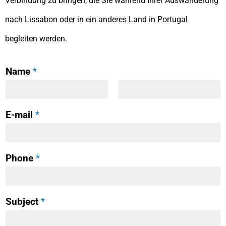
Verbindung zu bringen, die Sie während Ihrer Auswanderung
nach Lissabon oder in ein anderes Land in Portugal
begleiten werden.
Name
*
F
L
i
a
E-mail
*
r
s
s
t
t
Phone
*
Subject
*