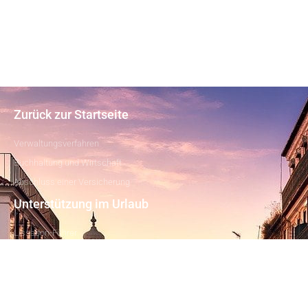
Zurück zur Startseite
Verwaltungsverfahren
Buchhaltung und Wirtschaft
Abschluss einer Versicherung
Unterstützung im Urlaub
Lissabon-Führer
Buchung von Hotels, Aktivitäten und
Besichtigungen
Besuchen Sie die Region Lissabon
Lissabon besuchen