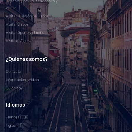
Reservar hoteles, actividades y
visitas
Visitar la región de Lisboa
Visitar Lisboa
Visitar Oporto y el norte
Visite el Algarve
¿Quiénes somos?
Contacto
Información jurídica
Quién soy
Idiomas
Francés 🇫🇷
Inglés 🇬🇧