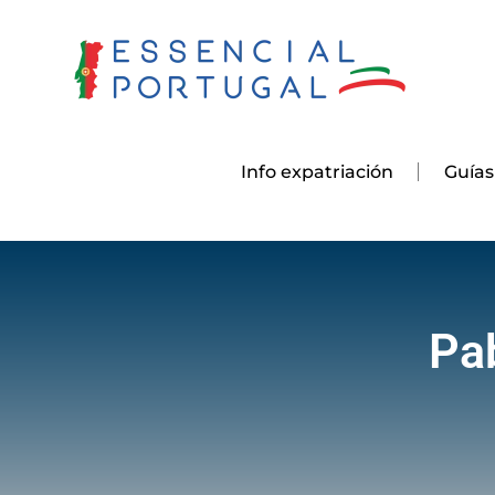
Skip
to
content
Info expatriación
Guías
Pa