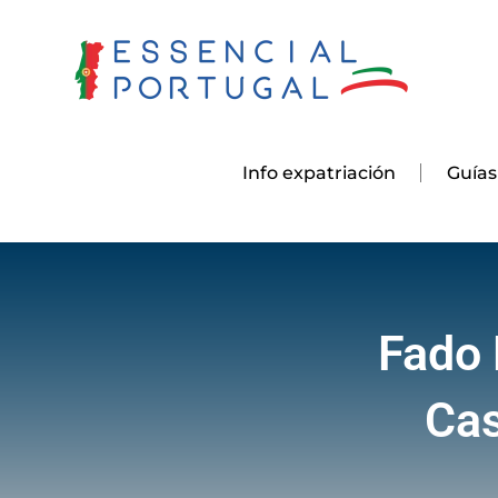
Skip
to
content
Info expatriación
Guías
Fado 
Cas