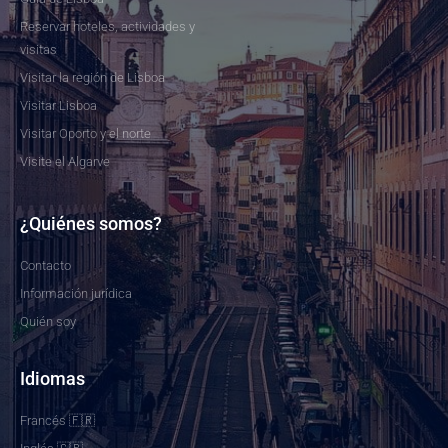
Reservar hoteles, actividades y
visitas
Visitar la región de Lisboa
Visitar Lisboa
Visitar Oporto y el norte
Visite el Algarve
¿Quiénes somos?
Contacto
Información jurídica
Quién soy
Idiomas
Francés 🇫🇷