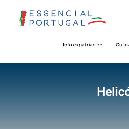
Skip
to
content
Info expatriación
Guías
Helic