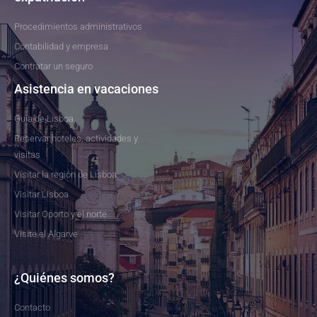
Procedimientos administrativos
Contabilidad y empresa
Contratar un seguro
Asistencia en vacaciones
Guía de Lisboa
Reservar hoteles, actividades y
visitas
Visitar la región de Lisboa
Visitar Lisboa
Visitar Oporto y el norte
Visite el Algarve
¿Quiénes somos?
Contacto