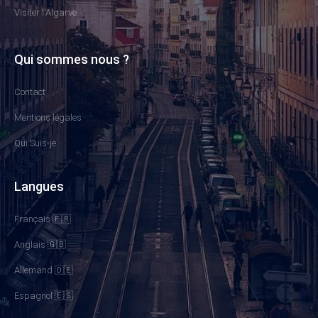
Visiter l'Algarve
Qui sommes nous ?
Contact
Mentions légales
Qui Suis-je
Langues
Français 🇫🇷
Anglais 🇬🇧
Allemand 🇩🇪
Espagnol 🇪🇸