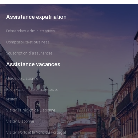
Assistance expatriation
Démarches administratives
Comptabilité et business
Souscription d'assurances
Assistance vacances
Guide de Lisbonne
Réservation hôtels, activités et
visites
Visiter la région de Lisbonne
Visiter Lisbonne
Visiter Porto et le Nord du Portugal