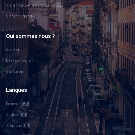
Visiter Porto et le Nord du Portugal
Visiter l'Algarve
Qui sommes nous ?
Contact
Mentions légales
Qui Suis-je
Langues
Français 🇫🇷
Anglais 🇬🇧
Allemand 🇩🇪