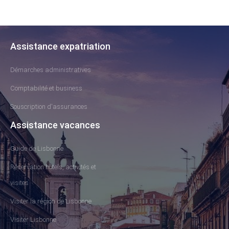
Assistance expatriation
Démarches administratives
Comptabilité et business
Souscription d'assurances
Assistance vacances
Guide de Lisbonne
Réservation hôtels, activités et
visites
Visiter la région de Lisbonne
Visiter Lisbonne