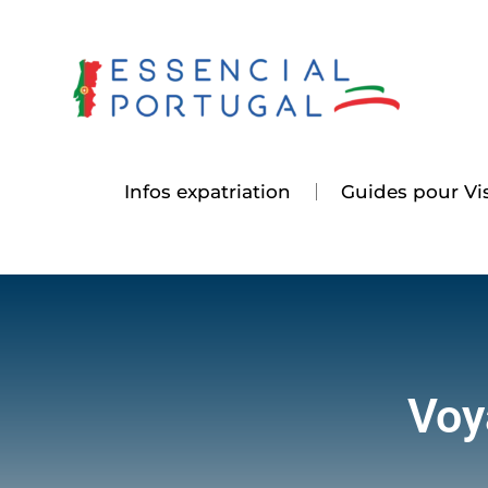
Aller
au
contenu
Infos expatriation
Guides pour Vis
Voy