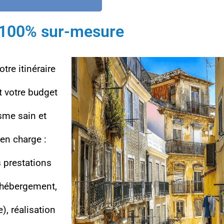
 100% sur-mesure
tre itinéraire
t votre budget
isme sain et
 en charge :
s prestations
, hébergement,
e), réalisation