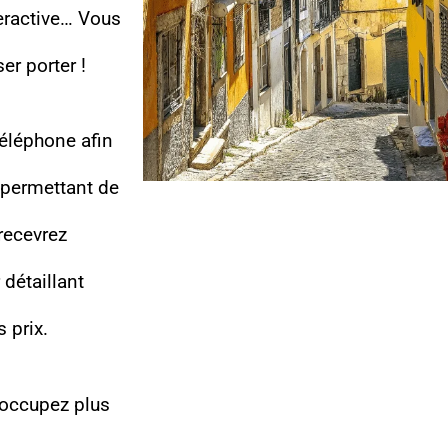
eractive… Vous
er porter !
téléphone afin
 permettant de
 recevrez
 détaillant
 prix.
 occupez plus