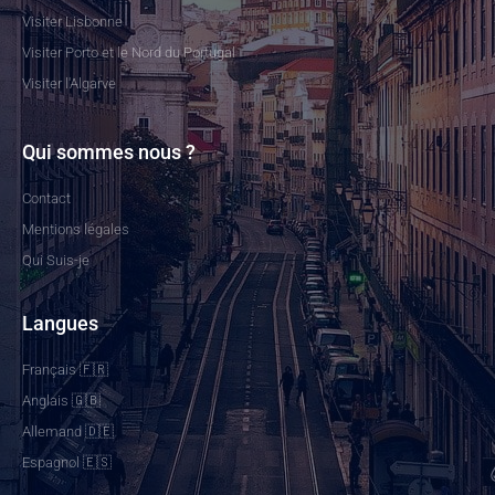
Visiter Lisbonne
Visiter Porto et le Nord du Portugal
Visiter l'Algarve
Qui sommes nous ?
Contact
Mentions légales
Qui Suis-je
Langues
Français 🇫🇷
Anglais 🇬🇧
Allemand 🇩🇪
Espagnol 🇪🇸