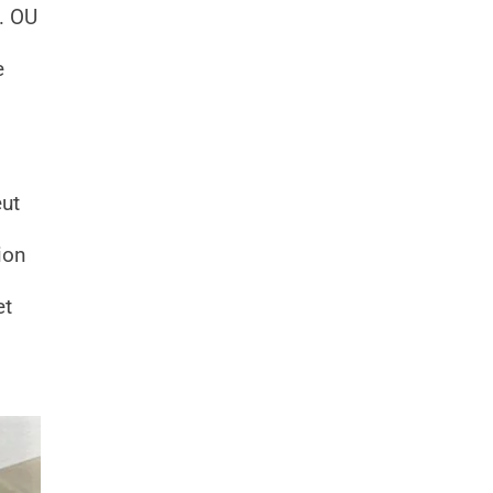
 … OU
e
eut
ion
et