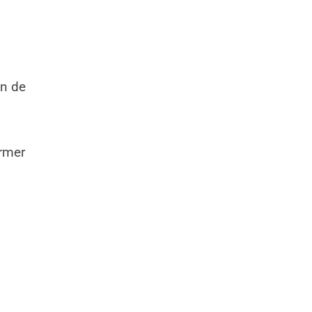
on de
ormer