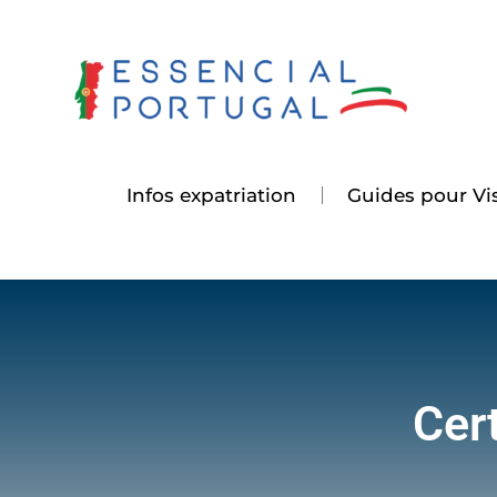
Aller
au
contenu
Infos expatriation
Guides pour Vis
Cer