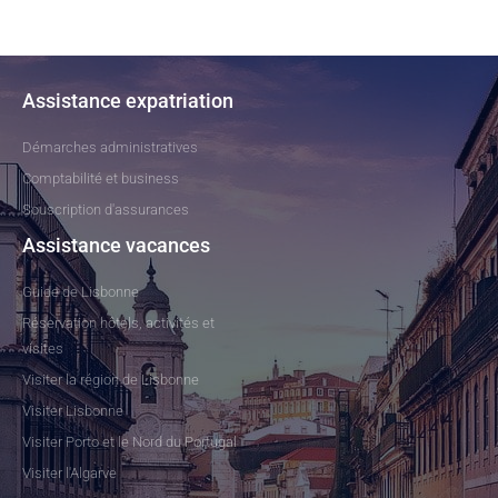
Assistance expatriation
Démarches administratives
Comptabilité et business
Souscription d'assurances
Assistance vacances
Guide de Lisbonne
Réservation hôtels, activités et
visites
Visiter la région de Lisbonne
Visiter Lisbonne
Visiter Porto et le Nord du Portugal
Visiter l'Algarve