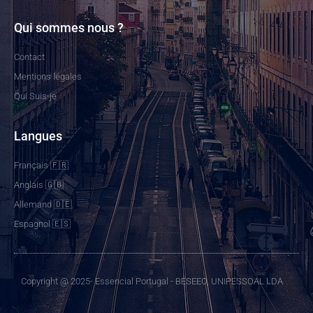
Qui sommes nous ?
Contact
Mentions légales
Qui Suis-je
Langues
Français 🇫🇷
Anglais 🇬🇧
Allemand 🇩🇪
Espagnol 🇪🇸
Copyright @ 2025- Essencial Portugal - BESEEO, UNIPESSOAL LDA