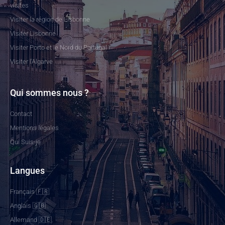
visites
Visiter la région de Lisbonne
Visiter Lisbonne
Visiter Porto et le Nord du Portugal
Visiter l'Algarve
Qui sommes nous ?
Contact
Mentions légales
Qui Suis-je
Langues
Français 🇫🇷
Anglais 🇬🇧
Allemand 🇩🇪