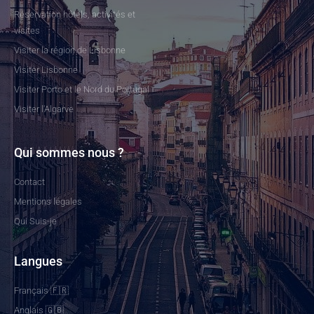
Réservation hôtels, activités et
visites
Visiter la région de Lisbonne
Visiter Lisbonne
Visiter Porto et le Nord du Portugal
Visiter l'Algarve
Qui sommes nous ?
Contact
Mentions légales
Qui Suis-je
Langues
Français 🇫🇷
Anglais 🇬🇧